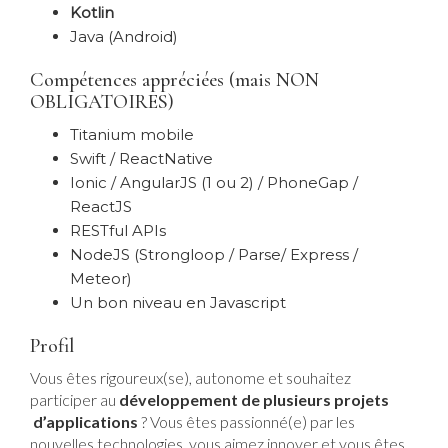
Kotlin
Java (Android)
Compétences appréciées (mais NON
OBLIGATOIRES)
Titanium mobile
Swift / ReactNative
Ionic / AngularJS (1 ou 2) / PhoneGap /
ReactJS
RESTful APIs
NodeJS (Strongloop / Parse/ Express /
Meteor)
Un bon niveau en Javascript
Profil
Vous êtes rigoureux(se), autonome et souhaitez
participer au
développement de plusieurs projets
d’applications
? Vous êtes passionné(e) par les
nouvelles technologies, vous aimez innover et vous êtes