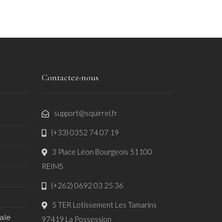
Contactez-nous
support@squirrel.fr
(+33) 0352 74 07 19
3 Place Léon Bourgeois 51100
REIMS
(+262) 0692 03 25 36
5 TER Lotissement Les Tamarins
ale
97419 La Possession