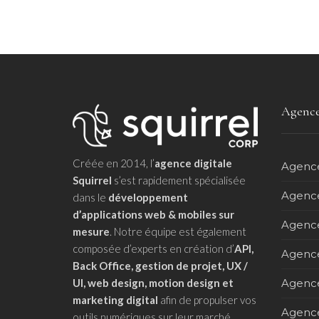
Agence
Créée en 2014, l’
agence digitale
Agence
Squirrel
s’est rapidement spécialisée
Agence
dans le
développement
d’applications web & mobiles sur
Agence
mesure
. Notre équipe est également
composée d’experts en création d’
API,
Agence 
Back Office, gestion de projet, UX /
UI, web design, motion design et
Agence
marketing digital
afin de propulser vos
Agence
outils numériques sur leur marché.