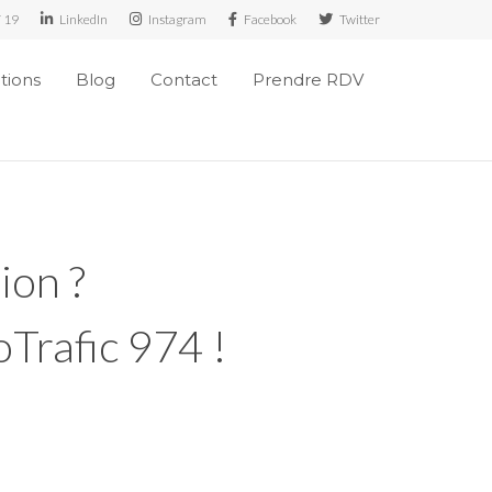
7 19
LinkedIn
Instagram
Facebook
Twitter
ations
Blog
Contact
Prendre RDV
ion ?
oTrafic 974 !