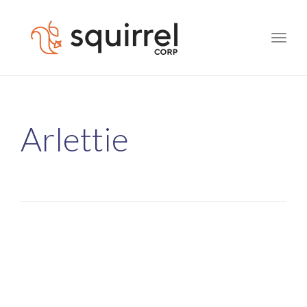
Toggle
naviga
Arlettie