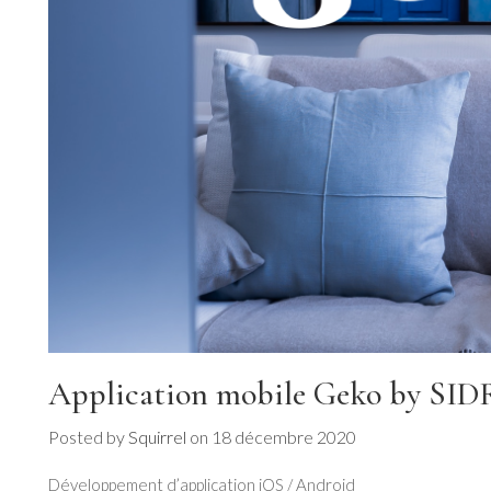
Application mobile Geko by SID
Posted by
Squirrel
on
18 décembre 2020
Développement d’application iOS / Android