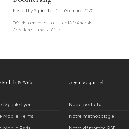
Posted by
Squirrel
on
15 décembre 2020
Développement d’application iOS/ Android
Création d’un back office
 Mobile & Web
Agence Squirrel
 Digitale Lyon
Notre portfolio
 Mobile Reims
Notre méthodologie
 Mobile Paris
Notre démarche RSE