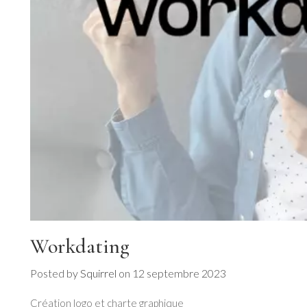
Workdating
Posted by
Squirrel
on
12 septembre 2023
Création logo et charte graphique